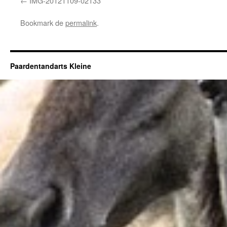
IMG-20121109-02133
Bookmark de
permalink
.
Paardentandarts Kleine