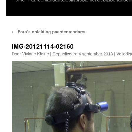
naar
de
←
Foto’s opleiding paardentandarts
inhoud
IMG-20121114-02160
Door
Viviane Kleine
|
Gepubliceerd
4 september 2013
|
Volledig