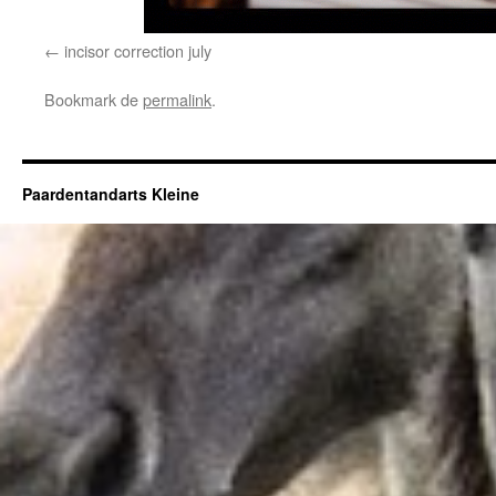
incisor correction july
Bookmark de
permalink
.
Paardentandarts Kleine