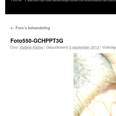
naar
de
←
Foto’s behandeling
inhoud
Foto550-GCHPPT3G
Door
Viviane Kleine
|
Gepubliceerd
3 september 2013
|
Volledig