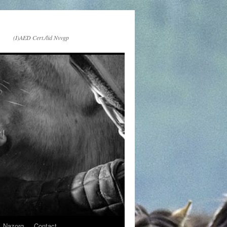
(I)AED Cert./lid Nvvgp
Nazorg
Contact