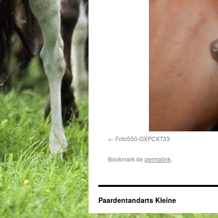
Foto550-GXPCXT33
Bookmark de
permalink
.
Paardentandarts Kleine