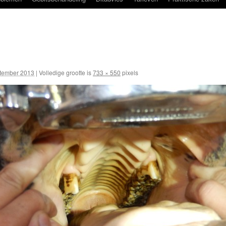
tember 2013
|
Volledige grootte is
733 × 550
pixels