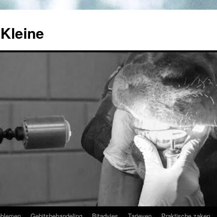
Kleine
oblemen
Gebitsbehandeling
Bitadvies
Tarieven
Praktische zaken