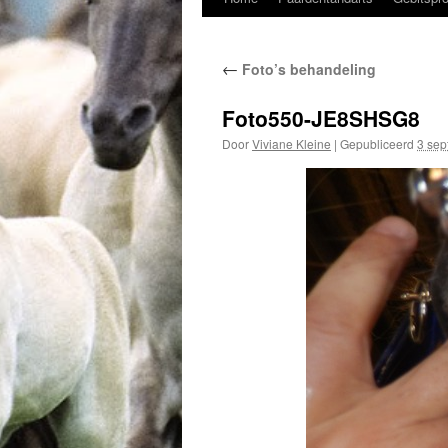
naar
←
Foto’s behandeling
de
inhoud
Foto550-JE8SHSG8
Door
Viviane Kleine
|
Gepubliceerd
3 sep