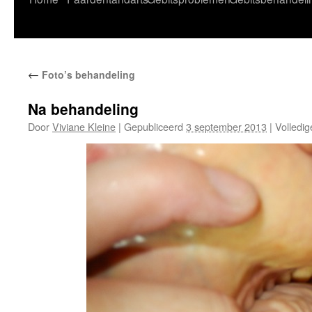
naar
de
←
Foto’s behandeling
inhoud
Na behandeling
Door
Viviane Kleine
|
Gepubliceerd
3 september 2013
|
Volledig