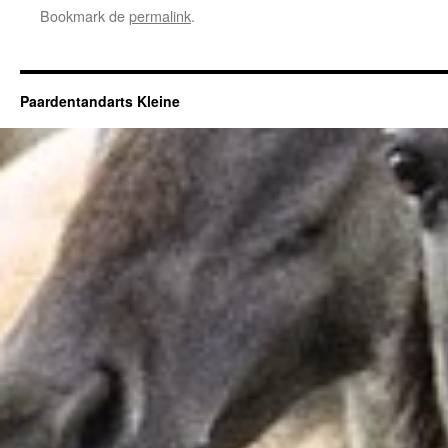
Bookmark de
permalink
.
Paardentandarts Kleine