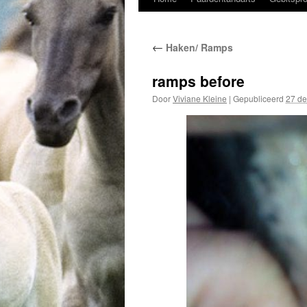
naar
←
Haken/ Ramps
de
inhoud
ramps before
Door
Viviane Kleine
|
Gepubliceerd
27 d