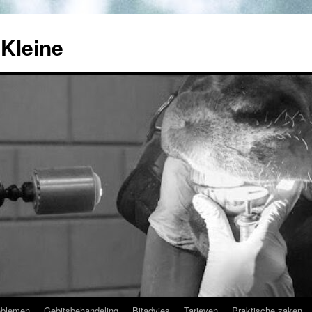
Kleine
oblemen
Gebitsbehandeling
Bitadvies
Tarieven
Praktische zaken