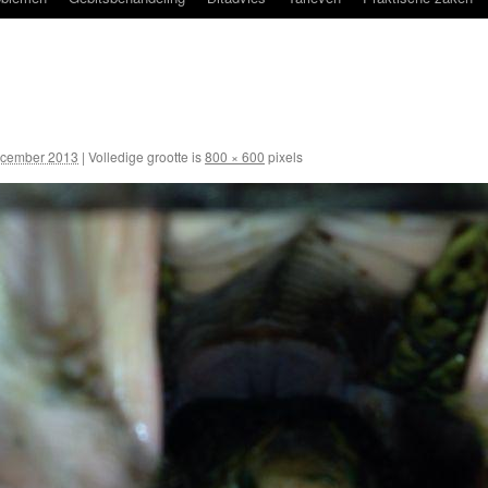
ecember 2013
|
Volledige grootte is
800 × 600
pixels