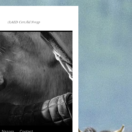
(I)AED Cert./lid Nvvgp
Nazorg
Contact