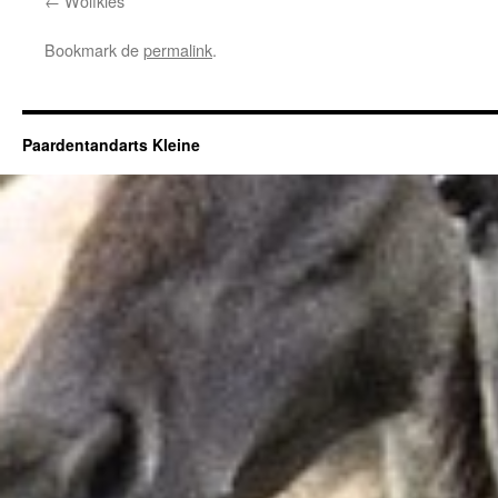
Wolfkies
Bookmark de
permalink
.
Paardentandarts Kleine