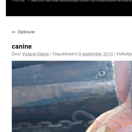
naar
de
←
Opbouw
inhoud
canine
Door
Viviane Kleine
|
Gepubliceerd
9 september 2013
|
Volledig