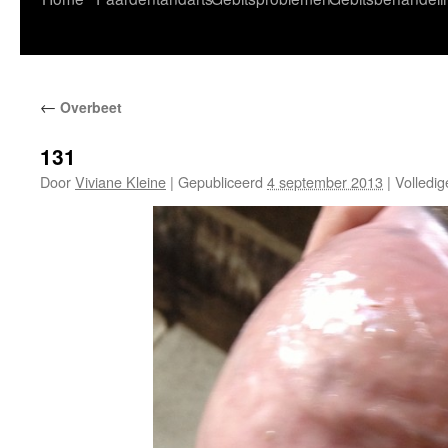
naar
de
←
Overbeet
inhoud
131
Door
Viviane Kleine
|
Gepubliceerd
4 september 2013
|
Volledig