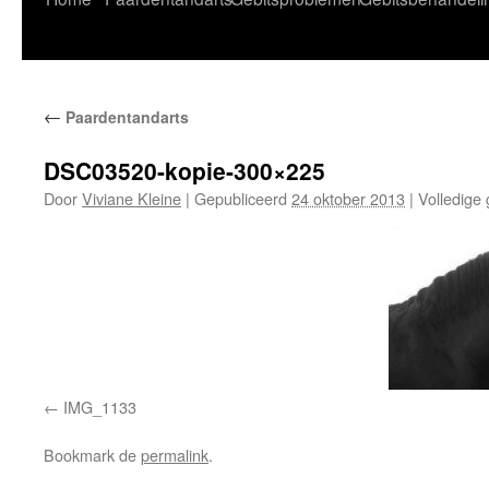
naar
de
←
Paardentandarts
inhoud
DSC03520-kopie-300×225
Door
Viviane Kleine
|
Gepubliceerd
24 oktober 2013
|
Volledige 
IMG_1133
Bookmark de
permalink
.