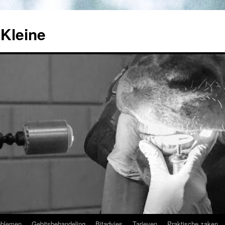
Kleine
oblemen
Gebitsbehandeling
Bitadvies
Tarieven
Praktische zaken