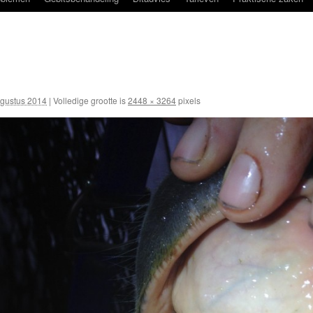
gustus 2014
|
Volledige grootte is
2448 × 3264
pixels