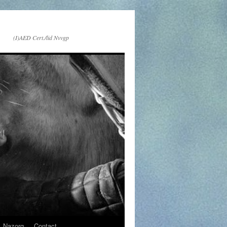
(I)AED Cert./lid Nvvgp
Nazorg
Contact