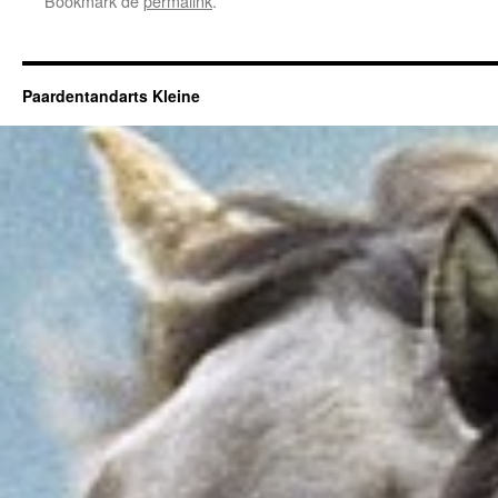
Bookmark de
permalink
.
Paardentandarts Kleine