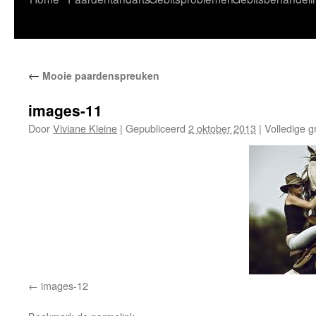
naar
de
←
Mooie paardenspreuken
inhoud
images-11
Door
Viviane Kleine
|
Gepubliceerd
2 oktober 2013
|
Volledige g
images-12