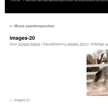
naar
de
←
Mooie paardenspreuken
inhoud
images-20
Door
Viviane Kleine
|
Gepubliceerd
2 oktober 2013
|
Volledige g
images-21