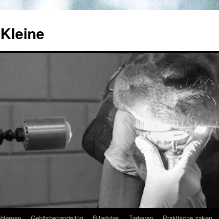
Kleine
oblemen
Gebitsbehandeling
Bitadvies
Tarieven
Praktische zaken