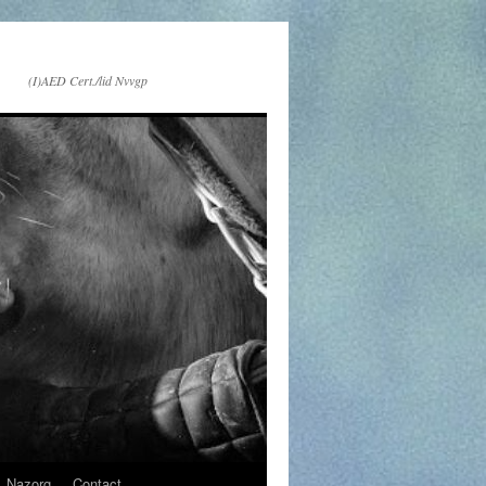
(I)AED Cert./lid Nvvgp
Nazorg
Contact