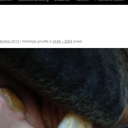
tember 2013
|
Volledige grootte is
2448 × 3264
pixels