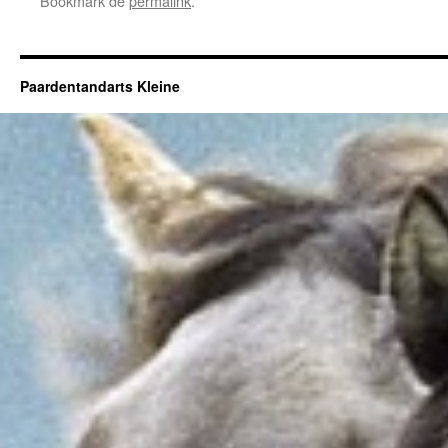
Bookmark de
permalink
.
Paardentandarts Kleine