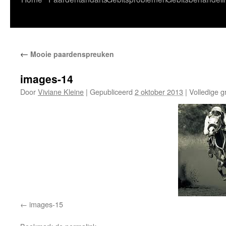
naar
de
←
Mooie paardenspreuken
inhoud
images-14
Door
Viviane Kleine
|
Gepubliceerd
2 oktober 2013
|
Volledige g
images-15