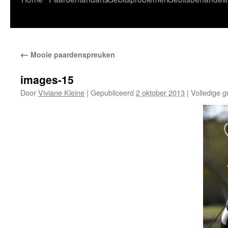
naar
de
←
Mooie paardenspreuken
inhoud
images-15
Door
Viviane Kleine
|
Gepubliceerd
2 oktober 2013
|
Volledige g